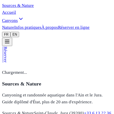
Sources & Nature
Accueil
Canyons
Nature
Infos pratiques
À propos
Réserver en ligne
FR
EN
Réserver
Chargement...
Sources & Nature
Canyoning et randonnée aquatique dans l'Ain et le Jura.
Guide diplômé d'État, plus de 20 ans d'expérience.
Sources & Nature
Saint-Claude, Jura (39200)
+33 6 13 22 36