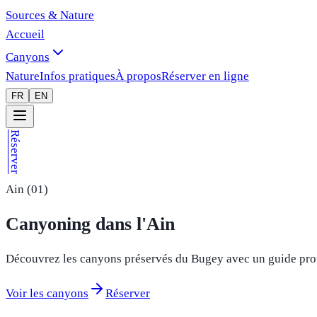
Sources & Nature
Accueil
Canyons
Nature
Infos pratiques
À propos
Réserver en ligne
FR
EN
Réserver
Ain (01)
Canyoning dans l'Ain
Découvrez les canyons préservés du Bugey avec un guide profe
Voir les canyons
Réserver