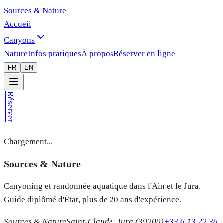
Sources & Nature
Accueil
Canyons
Nature
Infos pratiques
À propos
Réserver en ligne
FR
EN
Réserver
Chargement...
Sources & Nature
Canyoning et randonnée aquatique dans l'Ain et le Jura.
Guide diplômé d'État, plus de 20 ans d'expérience.
Sources & Nature
Saint-Claude, Jura (39200)
+33 6 13 22 36